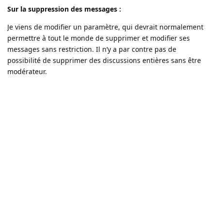
Sur la suppression des messages :
Je viens de modifier un paramètre, qui devrait normalement
permettre à tout le monde de supprimer et modifier ses
messages sans restriction. Il n’y a par contre pas de
possibilité de supprimer des discussions entières sans être
modérateur.
Sur les étiquettes :
J’ai modifié les paramètres pour vous permettre à tous
d’ajouter/modifier des étiquettes sur des discussions déjà
lancées.
Concernant les étiquettes Concert en double, j’ai supprimé
celle qui était utilisée pour faire de la promo (au lieu de la
recherche de dates pour les groupes) et j’ai ajouté une
étiquette secondaire dans Entraide pour les groupes qui
cherchent des dates. Je pense que c’est plus clair comme ça !
Répondre
gggdol
,
nouckey
,
slow
et
4
autres
aiment ça
.