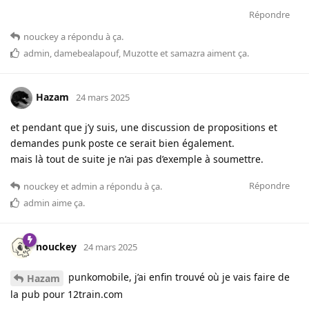
Répondre
nouckey
a répondu à ça.
admin
,
damebealapouf
,
Muzotte
et
samazra
aiment ça
.
Hazam
24 mars 2025
et pendant que j’y suis, une discussion de propositions et
demandes punk poste ce serait bien également.
mais là tout de suite je n’ai pas d’exemple à soumettre.
Répondre
nouckey
et
admin
a répondu à ça.
admin
aime ça
.
nouckey
24 mars 2025
punkomobile, j’ai enfin trouvé où je vais faire de
Hazam
la pub pour 12train.com