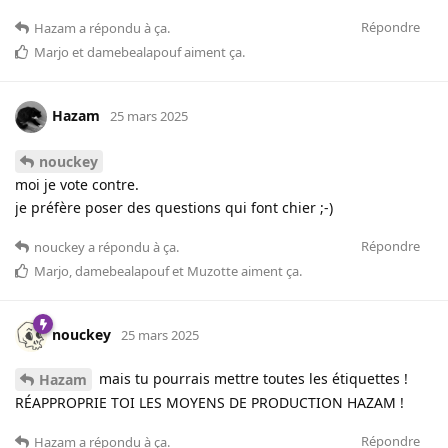
Répondre
Hazam
a répondu à ça.
Marjo
et
damebealapouf
aiment ça
.
Hazam
25 mars 2025
nouckey
moi je vote contre.
je préfère poser des questions qui font chier ;-)
Répondre
nouckey
a répondu à ça.
Marjo
,
damebealapouf
et
Muzotte
aiment ça
.
nouckey
25 mars 2025
mais tu pourrais mettre toutes les étiquettes !
Hazam
RÉAPPROPRIE TOI LES MOYENS DE PRODUCTION HAZAM !
Répondre
Hazam
a répondu à ça.