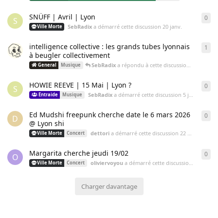
SNÜFF | Avril | Lyon
0
0
ré
S
SebRadix
a démarré cette discussion
20 janv.
Ville Morte
intelligence collective : les grands tubes lyonnais
1
1
ré
à beugler collectivement
SebRadix
a répondu à cette discussion
15 janv.
General
Musique
HOWIE REEVE | 15 Mai | Lyon ?
0
0
ré
S
SebRadix
a démarré cette discussion
5 janv.
Entraide
Musique
Ed Mudshi freepunk cherche date le 6 mars 2026
0
0
ré
D
@ Lyon shi
dettori
a démarré cette discussion
22 déc. 2025
Ville Morte
Concert
Margarita cherche jeudi 19/02
0
0
ré
O
oliviervoyou
a démarré cette discussion
18 déc. 2
Ville Morte
Concert
Charger davantage