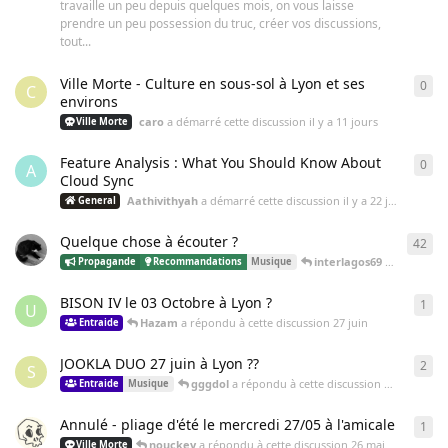
travaille un peu depuis quelques mois, on vous laisse
prendre un peu possession du truc, créer vos discussions,
tout...
Ville Morte - Culture en sous-sol à Lyon et ses
0
0
ré
C
environs
caro
a démarré cette discussion
il y a 11 jours
Ville Morte
Feature Analysis : What You Should Know About
0
0
ré
A
Cloud Sync
Aathivithyah
a démarré cette discussion
il y a 22 jours
General
Quelque chose à écouter ?
42
42
r
interlagos69
a répondu à cette discussion
Propagande
Recommandations
Musique
BISON IV le 03 Octobre à Lyon ?
1
1
ré
U
Hazam
a répondu à cette discussion
27 juin
Entraide
JOOKLA DUO 27 juin à Lyon ??
2
2
ré
S
gggdol
a répondu à cette discussion
3 juin
Entraide
Musique
Annulé - pliage d'été le mercredi 27/05 à l'amicale
1
1
ré
nouckey
a répondu à cette discussion
26 mai
Ville Morte