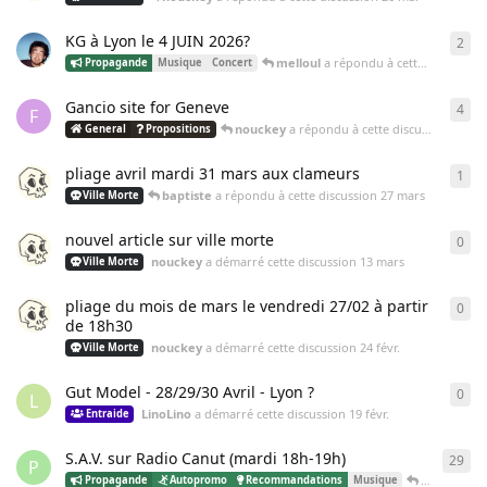
KG à Lyon le 4 JUIN 2026?
2
2
ré
melloul
a répondu à cette discussion
Propagande
Musique
Concert
Gancio site for Geneve
4
4
ré
F
nouckey
a répondu à cette discussion
5 avr.
General
Propositions
pliage avril mardi 31 mars aux clameurs
1
1
ré
baptiste
a répondu à cette discussion
27 mars
Ville Morte
nouvel article sur ville morte
0
0
ré
nouckey
a démarré cette discussion
13 mars
Ville Morte
pliage du mois de mars le vendredi 27/02 à partir
0
0
ré
de 18h30
nouckey
a démarré cette discussion
24 févr.
Ville Morte
Gut Model - 28/29/30 Avril - Lyon ?
0
0
ré
L
LinoLino
a démarré cette discussion
19 févr.
Entraide
S.A.V. sur Radio Canut (mardi 18h-19h)
29
29
r
P
PascalSAV
Propagande
Autopromo
Recommandations
Musique