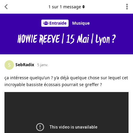
1
sur
1
message
Entraide
Musique
HOWIE REEVE | 15 Mai | Lyon ?
SebRadix
S
5 janv.
ça intéresse quelqu’un ? y’a déjà quelque chose sur lequel cet
incroyable bassiste écossais pourrait se greffer ?