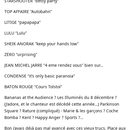
STARSHOOTER “betsy party”
TOP AFFAIRE “Autobahn”
LITIGE “papapapa”
LULU “Lulu”
SHEIK ANORAK “keep your hands low”
ZËRO “urprising”
JEAN MICHEL JARRE “4 eme rendez vous” bien sur…
CONDENSE “it’s only basic paranoia”
BATON ROUGE “Cours Tolstoï”
Bananas at the Audience ? Les Illuminés du 8 décembre ?
(J’adore, et le chanteur est décédé cette année…) Parkinson
Square ? Rature (compliqué) - Marie & les garçons ? Coche
Bomba ? Kent ? Happy Anger ? Sports ?…
Bon j’avais déjà pas mal avancé avec ces vieux trucs. Place aux