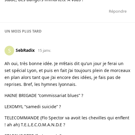
Répondre
UN MOIS
PLUS TARD
SebRadix
S
15 janv.
Ah oui, très bonne idée. Je m’étais dit qu’un jour je ferai un
set spécial Lyon, et puis en fait j’ai toujours plein de morceaux
en plan alors tant que j’ai encore des idées, je fais pas de
reprises. Bref, les hymnes lyonnais.
HAINE BRIGADE “commissariat blues” ?
LEXOMYL “samedi suicide” ?
TELECOMMANDE (Flo Spector va avoit les chevilles qui enflent
! ah ah) T.E.L.E.C.O.M.A.N.D.E ?