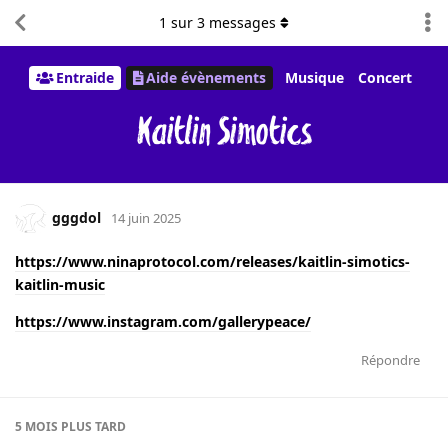
1
sur
3
messages
Entraide
Aide évènements
Musique
Concert
Kaitlin Simotics
gggdol
14 juin 2025
https://www.ninaprotocol.com/releases/kaitlin-simotics-
kaitlin-music
https://www.instagram.com/gallerypeace/
Répondre
5 MOIS
PLUS TARD