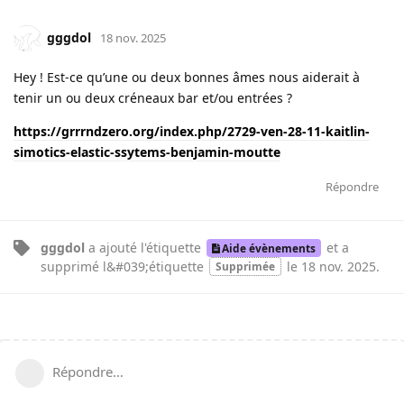
gggdol
18 nov. 2025
Hey ! Est-ce qu’une ou deux bonnes âmes nous aiderait à
tenir un ou deux créneaux bar et/ou entrées ?
https://grrrndzero.org/index.php/2729-ven-28-11-kaitlin-
simotics-elastic-ssytems-benjamin-moutte
Répondre
gggdol
a ajouté
l'étiquette
et a
Aide évènements
supprimé
l&#039;étiquette
le
18 nov. 2025
.
Supprimée
Répondre…